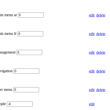
ain menu ar
edit
delete
ain menu fr
edit
delete
anagement
edit
delete
vigation
edit
delete
ser menu
edit
delete
eople
edit