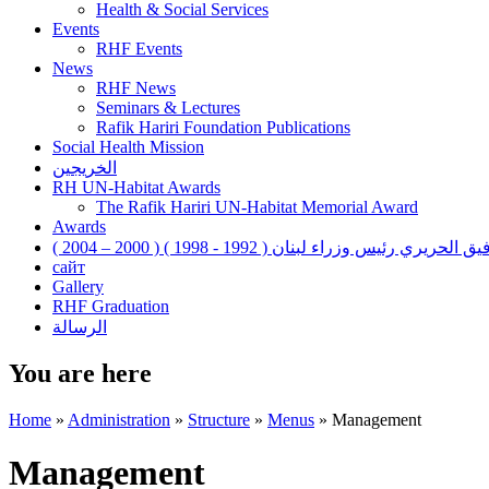
Health & Social Services
Events
RHF Events
News
RHF News
Seminars & Lectures
Rafik Hariri Foundation Publications
Social Health Mission
الخريجين
RH UN-Habitat Awards
The Rafik Hariri UN-Habitat Memorial Award
Awards
فيق الحريري رئيس وزراء لبنان ( 1992 - 1998 ) ( 2000 – 2004
сайт
Gallery
RHF Graduation
الرسالة
You are here
Home
»
Administration
»
Structure
»
Menus
»
Management
Management