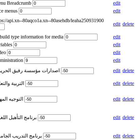
enu Breadcrumb
edit
ice menus
edit
tps://api.xn--80aqco1a.xn--80asehdb/leaha250931900
edit
delete
build type information for media
edit
riables
edit
ideo
edit
ministration
edit
Weight for اصدارات مؤسسة رفيق الحريري
edit
delete
Weight for التربية والتعليم
edit
delete
Weight for التوجيه المهني
edit
delete
Weight for برنامج التأهيل اللغوي
edit
delete
Weight for برنامج التدريب الجامعي
edit
delete