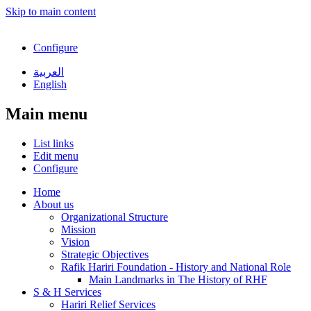
Skip to main content
Configure
العربية
English
Main menu
List links
Edit menu
Configure
Home
About us
Organizational Structure
Mission
Vision
Strategic Objectives
Rafik Hariri Foundation - History and National Role
Main Landmarks in The History of RHF
S & H Services
Hariri Relief Services