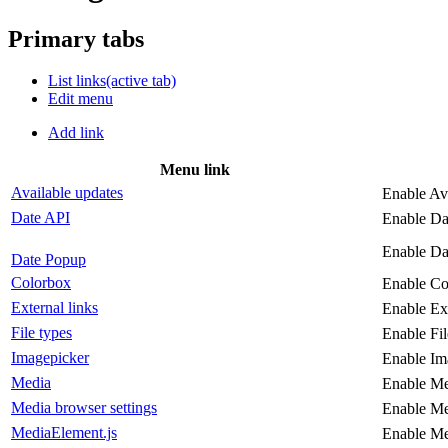
Primary tabs
List links
(active tab)
Edit menu
Add link
Menu link
Available updates
Enable Av
Date API
Enable Da
Enable Da
Date Popup
Colorbox
Enable Co
External links
Enable Ex
File types
Enable Fi
Imagepicker
Enable Im
Media
Enable Me
Media browser settings
Enable Me
MediaElement.js
Enable Me