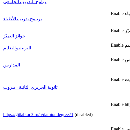
برنامج التدريب الجامعي
برنامج تدريب الأطباء
جوائز التميّز
التربية والتعليم
المدارس
ثانوية الحريري الثانية - بيروت
Enable htt
https://gitlab.oc3.ru/u/damiondegree71
(disabled)