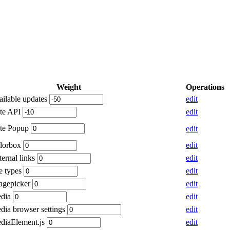
Weight
Operations
ailable updates
edit
ate API
edit
ate Popup
edit
olorbox
edit
ternal links
edit
le types
edit
magepicker
edit
edia
edit
dia browser settings
edit
ediaElement.js
edit