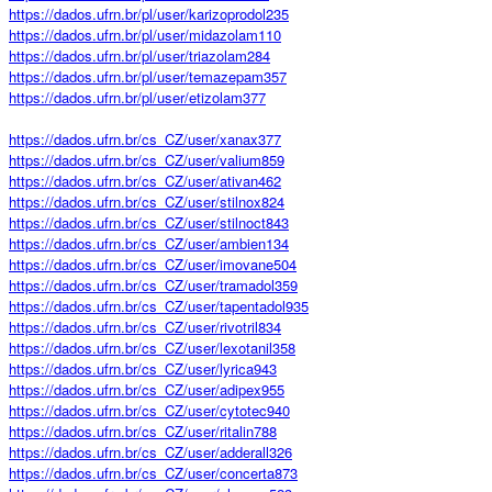
https://dados.ufrn.br/pl/user/karizoprodol235
https://dados.ufrn.br/pl/user/midazolam110
https://dados.ufrn.br/pl/user/triazolam284
https://dados.ufrn.br/pl/user/temazepam357
https://dados.ufrn.br/pl/user/etizolam377
https://dados.ufrn.br/cs_CZ/user/xanax377
https://dados.ufrn.br/cs_CZ/user/valium859
https://dados.ufrn.br/cs_CZ/user/ativan462
https://dados.ufrn.br/cs_CZ/user/stilnox824
https://dados.ufrn.br/cs_CZ/user/stilnoct843
https://dados.ufrn.br/cs_CZ/user/ambien134
https://dados.ufrn.br/cs_CZ/user/imovane504
https://dados.ufrn.br/cs_CZ/user/tramadol359
https://dados.ufrn.br/cs_CZ/user/tapentadol935
https://dados.ufrn.br/cs_CZ/user/rivotril834
https://dados.ufrn.br/cs_CZ/user/lexotanil358
https://dados.ufrn.br/cs_CZ/user/lyrica943
https://dados.ufrn.br/cs_CZ/user/adipex955
https://dados.ufrn.br/cs_CZ/user/cytotec940
https://dados.ufrn.br/cs_CZ/user/ritalin788
https://dados.ufrn.br/cs_CZ/user/adderall326
https://dados.ufrn.br/cs_CZ/user/concerta873