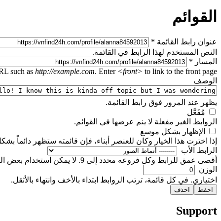
القوائم
‏عنوان رابط القائمة ‏
*
النص المستخدم لهذا الرابط في القائمة.
‏المسار ‏
*
URL such as
http://example.com
. Enter
<front>
to link to the front page.
‏الوصف ‏
يظهر عند المرور فوق رابط القائمة.
‏مُفَعَّل ‏
الروابط الغير مفعلة لا ينم عرضها في القوائم.
‏الإظهار بشكل موسع ‏
إذا اخترت هذا الخيار وكان للعنصر أبناء، فإن قائمته ستظهر دائماً بش
‏الرابط اﻷب ‏
أقصى عمق للرابط وكل فروعه محدد إلى 9. لا يمكن استخدام بعض الروابط كرئيسية إذا تم تجاوز الحد الأقصى.
‏الوزن ‏
اختياري. في كل قائمة، ترتب الروابط ابتداء بالأخف وانتهاء بالأثقل.
Support