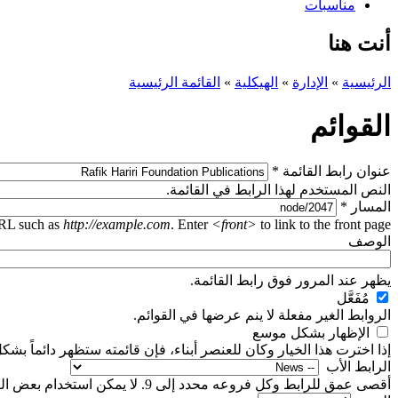
مناسبات
أنت هنا
الرئيسية
»
الإدارة
»
الهيكلية
»
القائمة الرئيسية
القوائم
‏عنوان رابط القائمة ‏
*
النص المستخدم لهذا الرابط في القائمة.
‏المسار ‏
*
URL such as
http://example.com
. Enter
<front>
to link to the front page.
‏الوصف ‏
يظهر عند المرور فوق رابط القائمة.
‏مُفَعَّل ‏
الروابط الغير مفعلة لا ينم عرضها في القوائم.
‏الإظهار بشكل موسع ‏
إذا اخترت هذا الخيار وكان للعنصر أبناء، فإن قائمته ستظهر دائماً بش
‏الرابط اﻷب ‏
أقصى عمق للرابط وكل فروعه محدد إلى 9. لا يمكن استخدام بعض الروابط كرئيسية إذا تم تجاوز الحد الأقصى.